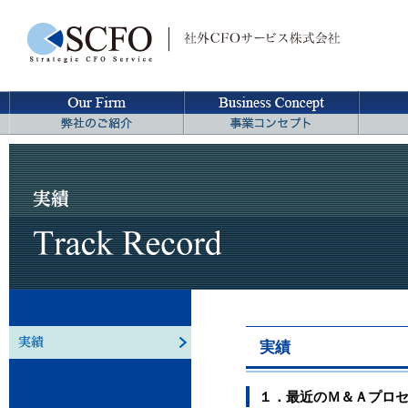
実績
１．最近のＭ＆Ａプロ